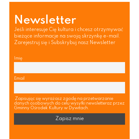
Newsletter
Jeśli interesuje Cię kultura i chcesz otrzymywać
bieżące informacje na swoją skrzynkę e-mail.
Zarejestruj się i Subskrybuj nasz Newsletter
Imię
Email
Zapisując się wyrażasz zgodę na przetwarzanie
danych osobowych do celu wysyłki newsletteraz przez
Gminny Ośrodek Kultury w Dywitach.