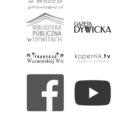
tel.: 89 512 01 23
gokdywity@wp.pl