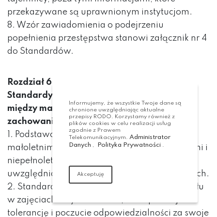
przekazywane są uprawnionym instytucjom.
8. Wzór zawiadomienia o podejrzeniu
popełnienia przestępstwa stanowi załącznik nr 4
do Standardów.
Rozdział 6
Standardy dotyczące bezpiecznych relacji
Informujemy, że wszystkie Twoje dane są
między małoletnimi, a w szczególności
chronione uwzględniając aktualne
przepisy RODO. Korzystamy również z
zachowania niedozwolone
plików cookies w celu realizacji usług
zgodnie z Prawem
1. Podstawową zasadą relacji między
Administrator
Telekomunikacyjnym.
Danych
Polityka Prywatności
,
.
małoletnimi i między uczestnikami pełnoletnimi i
niepełnoletnimi jest działanie z szacunkiem,
uwzględniające godności i potrzeby małoletnich.
Akceptuję
2. Standardem jest tworzenie atmosfery udziału
w zajęciach i wydarzeniach, które promuje
tolerancję i poczucie odpowiedzialności za swoje