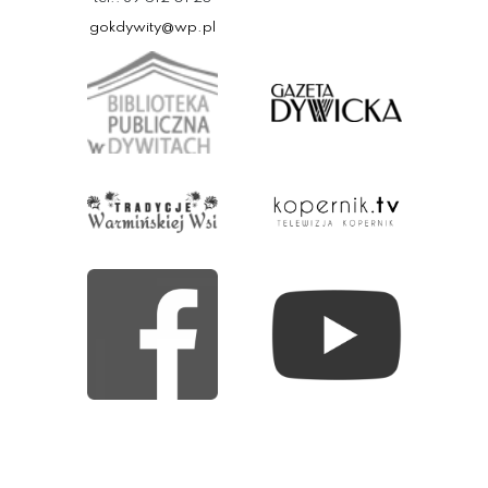
gokdywity@wp.pl