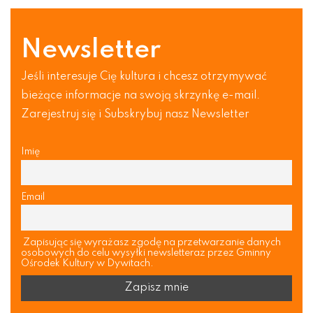
Newsletter
Jeśli interesuje Cię kultura i chcesz otrzymywać
bieżące informacje na swoją skrzynkę e-mail.
Zarejestruj się i Subskrybuj nasz Newsletter
Imię
Email
Zapisując się wyrażasz zgodę na przetwarzanie danych
osobowych do celu wysyłki newsletteraz przez Gminny
Ośrodek Kultury w Dywitach.