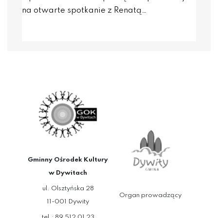
na otwarte spotkanie z Renatą…
Gminny Ośrodek Kultury
w Dywitach
ul. Olsztyńska 28
Organ prowadzący
11-001 Dywity
tel.: 89 512 01 23