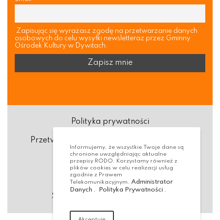
Zapisując się wyrażasz zgodę na przetwarzanie danych
osobowych do celu wysyłki newsletteraz przez Gminny
Ośrodek Kultury w Dywitach.
Polityka prywatności
Przetwarzanie danych osobowych (RODO)
Informujemy, że wszystkie Twoje dane są
chronione uwzględniając aktualne
Deklaracja dostępności
przepisy RODO. Korzystamy również z
plików cookies w celu realizacji usług
zgodnie z Prawem
Dostępność Architektoniczna
Administrator
Telekomunikacyjnym.
Danych
Polityka Prywatności
,
.
Standardy ochrony małoletnich
Akceptuję