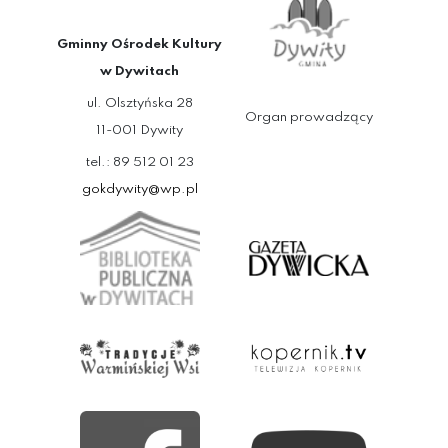
Gminny Ośrodek Kultury
w Dywitach
ul. Olsztyńska 28
Organ prowadzący
11-001 Dywity
tel.: 89 512 01 23
gokdywity@wp.pl