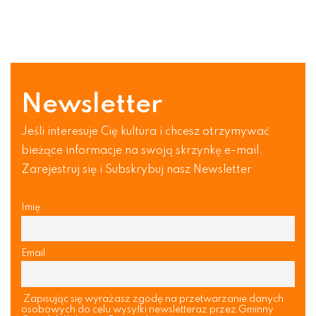
Newsletter
Jeśli interesuje Cię kultura i chcesz otrzymywać
bieżące informacje na swoją skrzynkę e-mail.
Zarejestruj się i Subskrybuj nasz Newsletter
Imię
Email
Zapisując się wyrażasz zgodę na przetwarzanie danych
osobowych do celu wysyłki newsletteraz przez Gminny