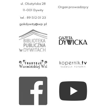
ul. Olsztyńska 28
Organ prowadzący
11-001 Dywity
tel.: 89 512 01 23
gokdywity@wp.pl