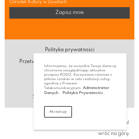
Ośrodek Kultury w Dywitach.
Polityka prywatności
Przetwarzanie danych osobowych (RODO)
Informujemy, że wszystkie Twoje dane są
chronione uwzględniając aktualne
Deklaracja dostępności
przepisy RODO. Korzystamy również z
plików cookies w celu realizacji usług
zgodnie z Prawem
Dostępność Architektoniczna
Administrator
Telekomunikacyjnym.
Danych
Polityka Prywatności
,
.
Standardy ochrony małoletnich
Akceptuję
Realizacja:
virtualmedia.pl
wróć na górę