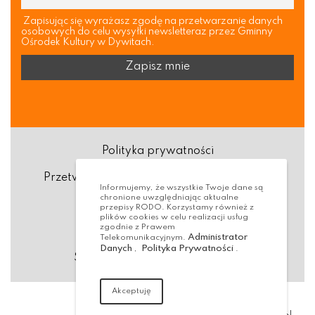
Zapisując się wyrażasz zgodę na przetwarzanie danych
osobowych do celu wysyłki newsletteraz przez Gminny
Ośrodek Kultury w Dywitach.
Polityka prywatności
Przetwarzanie danych osobowych (RODO)
Informujemy, że wszystkie Twoje dane są
chronione uwzględniając aktualne
Deklaracja dostępności
przepisy RODO. Korzystamy również z
plików cookies w celu realizacji usług
zgodnie z Prawem
Dostępność Architektoniczna
Administrator
Telekomunikacyjnym.
Danych
Polityka Prywatności
,
.
Standardy ochrony małoletnich
Akceptuję