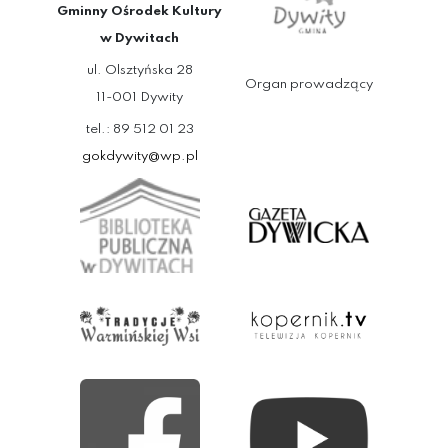
Gminny Ośrodek Kultury
w Dywitach
ul. Olsztyńska 28
Organ prowadzący
11-001 Dywity
tel.: 89 512 01 23
gokdywity@wp.pl