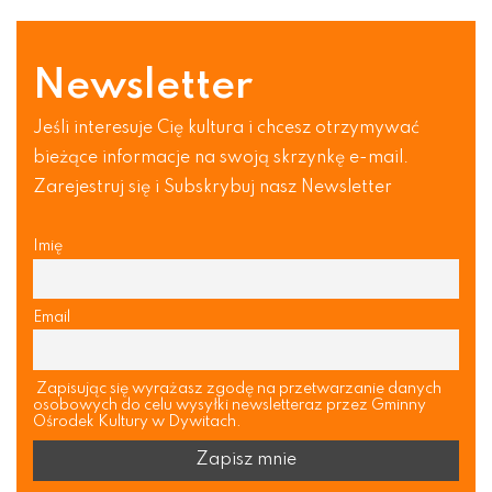
Newsletter
Jeśli interesuje Cię kultura i chcesz otrzymywać
bieżące informacje na swoją skrzynkę e-mail.
Zarejestruj się i Subskrybuj nasz Newsletter
Imię
Email
Zapisując się wyrażasz zgodę na przetwarzanie danych
osobowych do celu wysyłki newsletteraz przez Gminny
Ośrodek Kultury w Dywitach.