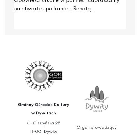
Opowieści utkane w pamięci Zapraszamy
na otwarte spotkanie z Renatą…
Gminny Ośrodek Kultury
w Dywitach
ul. Olsztyńska 28
Organ prowadzący
11-001 Dywity