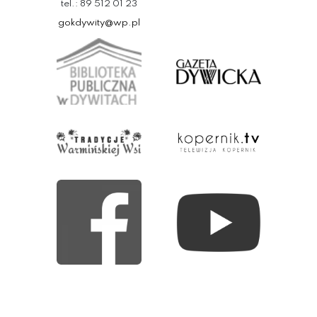
tel.: 89 512 01 23
gokdywity@wp.pl