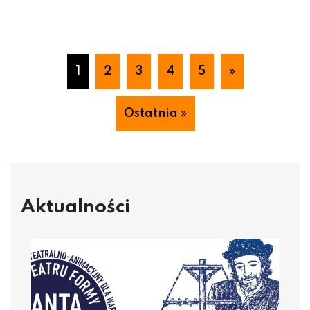
1
2
3
4
5
»
Ostatnia »
Aktualności