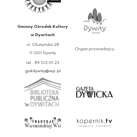
Gminny Ośrodek Kultury
w Dywitach
ul. Olsztyńska 28
Organ prowadzący
11-001 Dywity
tel.: 89 512 01 23
gokdywity@wp.pl