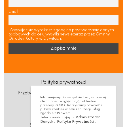
Email
Zapisując się wyrażasz zgodę na przetwarzanie danych
osobowych do celu wysyłki newsletteraz przez Gminny
Ośrodek Kultury w Dywitach.
Polityka prywatności
Przetwarzanie danych osobowych (RODO)
Informujemy, że wszystkie Twoje dane są
chronione uwzględniając aktualne
Deklaracja dostępności
przepisy RODO. Korzystamy również z
plików cookies w celu realizacji usług
zgodnie z Prawem
Dostępność Architektoniczna
Administrator
Telekomunikacyjnym.
Danych
Polityka Prywatności
,
.
Standardy ochrony małoletnich