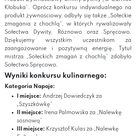
Kłobuka”. Oprócz konkursu indywidualnego na
produkt żywnościowy, odbyły się także „Sołeckie
zmagania z chochlą”, w których rywalizowały
Sołectwa Dywity, Różnowo oraz Spręcowo.
Dziękujemy wszystkim uczestnikom za
zaangażowanie i pozytywną energię. Tytuł
mistrza „Sołeckich zmagań z chochlą” zdobyło
Sołectwo Spręcowo.
Wyniki konkursu kulinarnego:
Kategoria Napoje:
I miejsce:
Andrzej Dowiedczyk za
„Szyszkówkę”
II miejsce:
Irena Palmowska za „Nalewkę
sosnową”
III miejsce:
Krzysztof Kulas za „Nalewkę