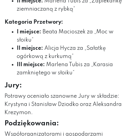
II miejsce:
Marlena Tubis za „Zapiekankę
ziemniaczaną z rybką”
Kategoria Przetwory:
I miejsce:
Beata Macioszek za „Moc w
słoiku”
II miejsce:
Alicja Hycza za „Sałatkę
ogórkową z kurkumą”
III miejsce:
Marlena Tubis za „Karasia
zamkniętego w słoiku”
Jury:
Potrawy oceniało szanowne Jury w składzie:
Krystyna i Stanisław Dziodko oraz Aleksandra
Krezymon.
Podziękowania:
Współorganizatorami i gospodarzami