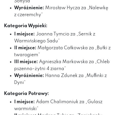
Sołtysa”
Wyróżnienie:
Mirosław Hycza za „Nalewkę
z czeremchy”
Kategoria Wypieki:
I miejsce:
Joanna Tymcio za „Sernik z
Warmińskiego Sadu”
II miejsce:
Małgorzata Całkowska za „Bułki z
twarogiem”
III miejsce:
Agnieszka Markowska za „Chleb
pszenno-żytni 4 ziarna”
Wyróżnienie:
Hanna Zdunek za „Muffinki z
Dyni”
Kategoria Potrawy:
I miejsce:
Adam Chalimoniuk za „Gulasz
warmiński”