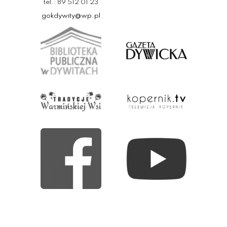
tel.: 89 512 01 23
gokdywity@wp.pl