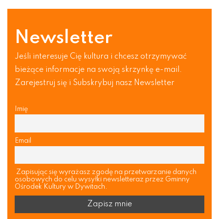
Newsletter
Jeśli interesuje Cię kultura i chcesz otrzymywać
bieżące informacje na swoją skrzynkę e-mail.
Zarejestruj się i Subskrybuj nasz Newsletter
Imię
Email
Zapisując się wyrażasz zgodę na przetwarzanie danych
osobowych do celu wysyłki newsletteraz przez Gminny
Ośrodek Kultury w Dywitach.