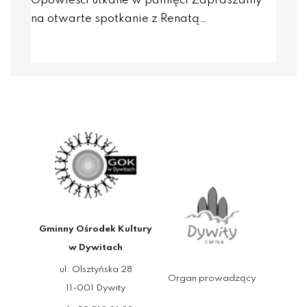
Opowieści utkane w pamięci Zapraszamy
na otwarte spotkanie z Renatą…
Gminny Ośrodek Kultury
w Dywitach
ul. Olsztyńska 28
Organ prowadzący
11-001 Dywity