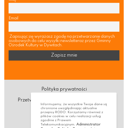
Email
Zapisując się wyrażasz zgodę na przetwarzanie danych
osobowych do celu wysyłki newsletteraz przez Gminny
Ośrodek Kultury w Dywitach.
Polityka prywatności
Przetwarzanie danych osobowych (RODO)
Informujemy, że wszystkie Twoje dane są
chronione uwzględniając aktualne
Deklaracja dostępności
przepisy RODO. Korzystamy również z
plików cookies w celu realizacji usług
zgodnie z Prawem
Dostępność Architektoniczna
Administrator
Telekomunikacyjnym.