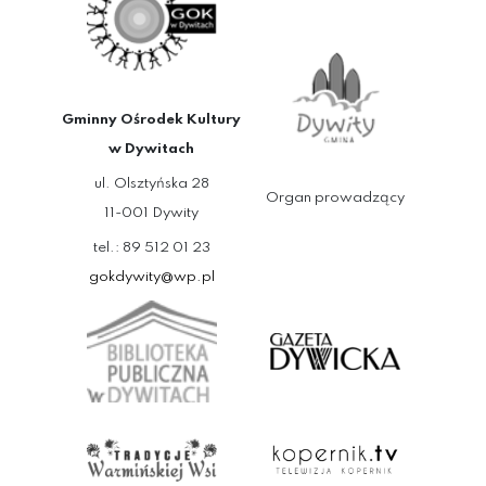
Gminny Ośrodek Kultury
w Dywitach
ul. Olsztyńska 28
Organ prowadzący
11-001 Dywity
tel.: 89 512 01 23
gokdywity@wp.pl