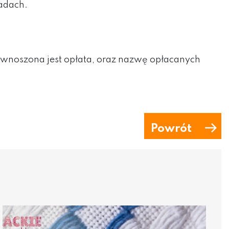
adach.
ry wnoszona jest opłata, oraz nazwę opłacanych
Powrót