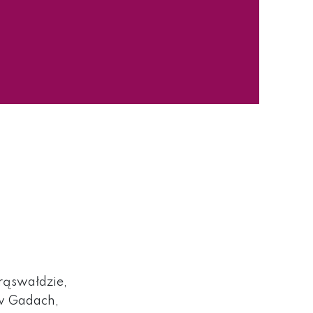
Brąswałdzie,
 w Gadach,