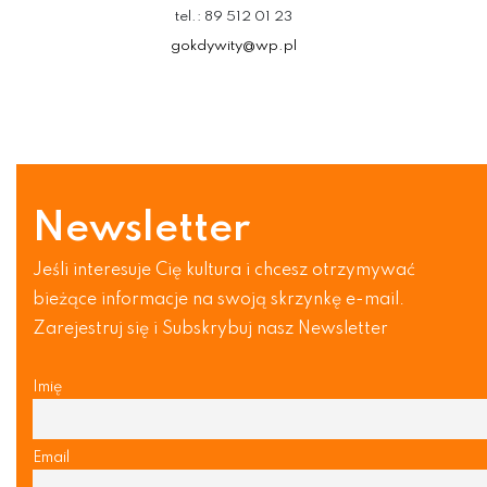
tel.: 89 512 01 23
gokdywity@wp.pl
Newsletter
Jeśli interesuje Cię kultura i chcesz otrzymywać
bieżące informacje na swoją skrzynkę e-mail.
Zarejestruj się i Subskrybuj nasz Newsletter
Imię
Email