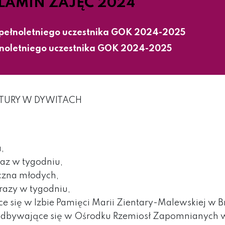
LAMIN ZAJĘĆ 2024
epełnoletniego uczestnika GOK 2024-2025
łnoletniego uczestnika GOK 2024-2025
TURY W DYWITACH
,
raz w tygodniu,
yczna młodych,
 razy w tygodniu,
ce się w Izbie Pamięci Marii Zientary-Malewskiej w 
e” odbywające się w Ośrodku Rzemiosł Zapomnianych