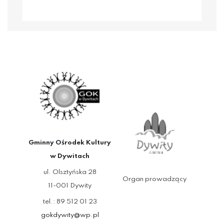
Gminny Ośrodek Kultury
w Dywitach
ul. Olsztyńska 28
Organ prowadzący
11-001 Dywity
tel.: 89 512 01 23
gokdywity@wp.pl