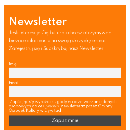
Newsletter
Jeśli interesuje Cię kultura i chcesz otrzymywać
bieżące informacje na swoją skrzynkę e-mail.
Zarejestruj się i Subskrybuj nasz Newsletter
Imię
Email
Zapisując się wyrażasz zgodę na przetwarzanie danych
osobowych do celu wysyłki newsletteraz przez Gminny
Ośrodek Kultury w Dywitach.