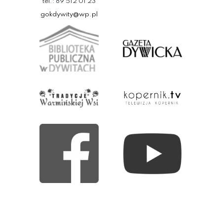
tel.: 89 512 01 23
gokdywity@wp.pl