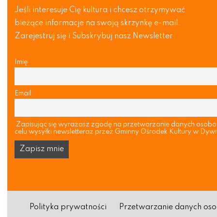
Jeśli interesuje Cię kultura i chcesz otrzymywać
bieżące informacje na swoją skrzynkę e-mail.
Zarejestruj się i Subskrybuj nasz Newsletter
Imię
Email
Zapisując się wyrażasz zgodę na przetwarzanie danych osob
celu wysyłki newsletteraz przez Gminny Ośrodek Kultury w Dywi
Polityka prywatności
Przetwarzanie danych o