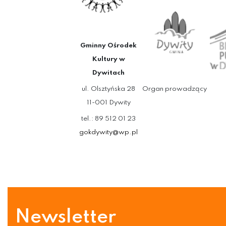
Gminny Ośrodek
Kultury w
Dywitach
ul. Olsztyńska 28
Organ prowadzący
11-001 Dywity
tel.: 89 512 01 23
gokdywity@wp.pl
Newsletter