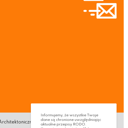
Informujemy, że wszystkie Twoje
dane są chronione uwzględniając
Architektoniczna
Standardy ochrony małoletnich
aktualne przepisy RODO.