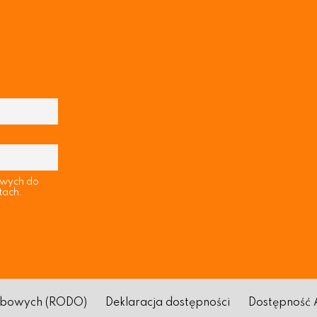
owych do
tach.
sobowych (RODO)
Deklaracja dostępności
Dostępność 