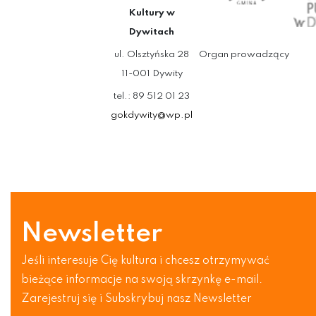
Kultury w
Dywitach
ul. Olsztyńska 28
Organ prowadzący
11-001 Dywity
tel.: 89 512 01 23
gokdywity@wp.pl
Newsletter
Jeśli interesuje Cię kultura i chcesz otrzymywać
bieżące informacje na swoją skrzynkę e-mail.
Zarejestruj się i Subskrybuj nasz Newsletter