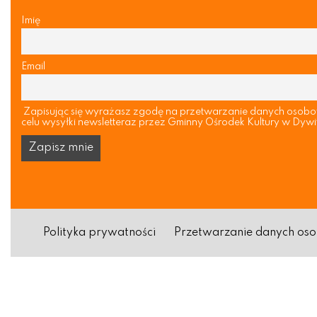
Imię
Email
Zapisując się wyrażasz zgodę na przetwarzanie danych osob
celu wysyłki newsletteraz przez Gminny Ośrodek Kultury w Dywi
Polityka prywatności
Przetwarzanie danych o