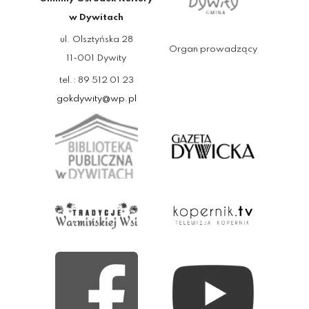
w Dywitach
ul. Olsztyńska 28
Organ prowadzący
11-001 Dywity
tel.: 89 512 01 23
gokdywity@wp.pl