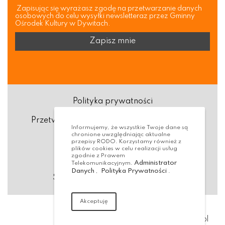
Zapisując się wyrażasz zgodę na przetwarzanie danych
osobowych do celu wysyłki newsletteraz przez Gminny
Ośrodek Kultury w Dywitach.
Polityka prywatności
Przetwarzanie danych osobowych (RODO)
Informujemy, że wszystkie Twoje dane są
chronione uwzględniając aktualne
Deklaracja dostępności
przepisy RODO. Korzystamy również z
plików cookies w celu realizacji usług
zgodnie z Prawem
Dostępność Architektoniczna
Administrator
Telekomunikacyjnym.
Danych
Polityka Prywatności
,
.
Standardy ochrony małoletnich
Akceptuję
Realizacja:
virtualmedia.pl