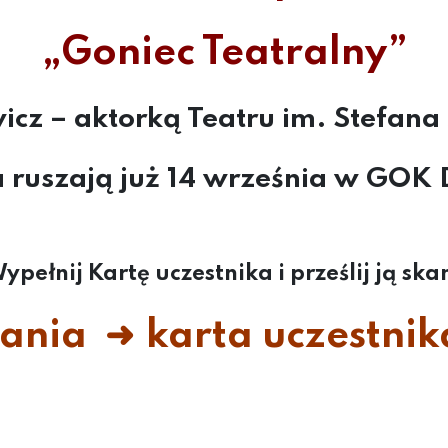
„Goniec Teatralny”
cz – aktorką Teatru im. Stefana
a ruszają już 14 września w GOK 
 Wypełnij Kartę uczestnika i prześlij j
rania ➜
karta uczestnik