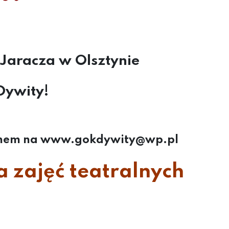
 Jaracza w Olsztynie
Dywity!
ą skanem na www.gokdywity@wp.pl
a zajęć teatralnych