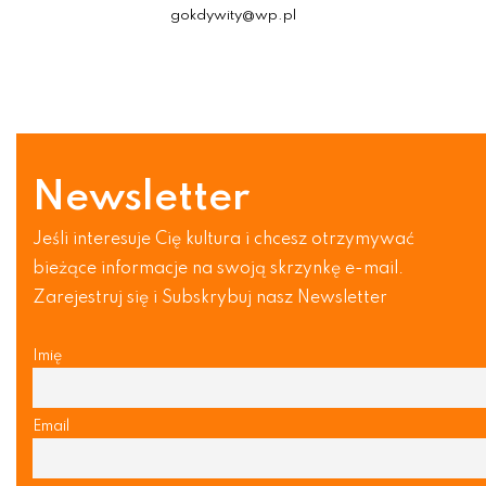
gokdywity@wp.pl
Newsletter
Jeśli interesuje Cię kultura i chcesz otrzymywać
bieżące informacje na swoją skrzynkę e-mail.
Zarejestruj się i Subskrybuj nasz Newsletter
Imię
Email