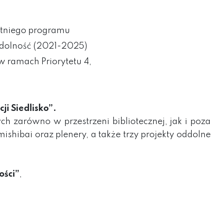
etniego programu
ddolność
(2021-2025)
 ramach Priorytetu 4,
ji Siedlisko”.
h zarówno w przestrzeni bibliotecznej, jak i poza
ishibai oraz plenery, a także trzy projekty oddolne
ości”
,