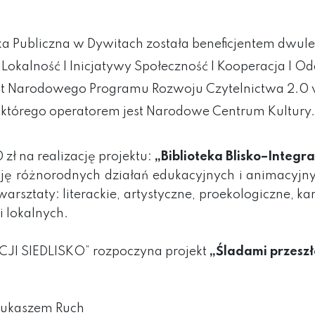
ka Publiczna w Dywitach została beneficjentem dwul
I Lokalność I Inicjatywy Społeczność I Kooperacja I O
 Narodowego Programu Rozwoju Czytelnictwa 2.0 w
którego operatorem jest Narodowe Centrum Kultury.
zł na realizację projektu:
„Biblioteka Blisko–Integrac
ę różnorodnych działań edukacyjnych i animacyjnyc
rsztaty: literackie, artystyczne, proekologiczne, kam
 lokalnych.
JI SIEDLISKO” rozpoczyna projekt
„Śladami przeszł
 Łukaszem Ruch