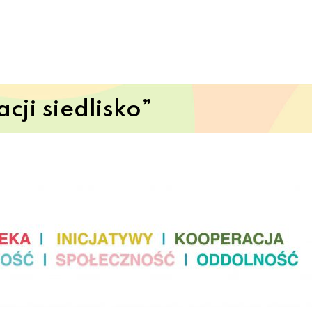
cji siedlisko”