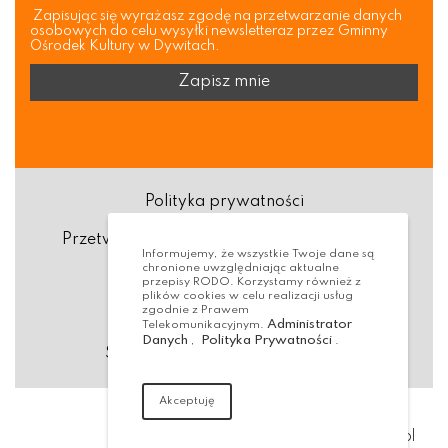
Zapisując się wyrażasz zgodę na przetwarzanie danych
osobowych do celu wysyłki newsletteraz przez Gminny
Ośrodek Kultury w Dywitach.
Polityka prywatności
Przetwarzanie danych osobowych (RODO)
Informujemy, że wszystkie Twoje dane są
chronione uwzględniając aktualne
Deklaracja dostępności
przepisy RODO. Korzystamy również z
plików cookies w celu realizacji usług
zgodnie z Prawem
Dostępność Architektoniczna
Administrator
Telekomunikacyjnym.
Danych
Polityka Prywatności
,
.
Standardy ochrony małoletnich
Akceptuję
Realizacja:
virtualmedia.pl