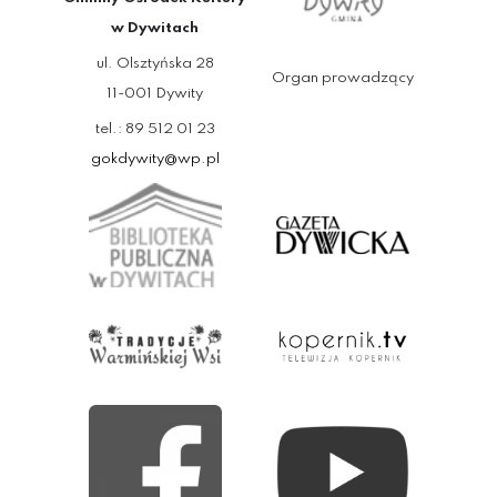
w Dywitach
ul. Olsztyńska 28
Organ prowadzący
11-001 Dywity
tel.: 89 512 01 23
gokdywity@wp.pl