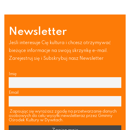
Newsletter
Jeśli interesuje Cię kultura i chcesz otrzymywać
bieżące informacje na swoją skrzynkę e-mail.
Zarejestruj się i Subskrybuj nasz Newsletter
Imię
Email
Zapisując się wyrażasz zgodę na przetwarzanie danych
osobowych do celu wysyłki newsletteraz przez Gminny
Ośrodek Kultury w Dywitach.