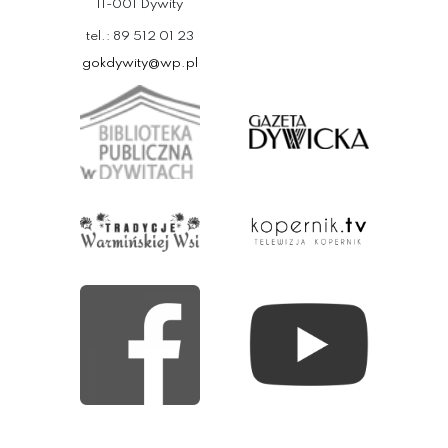
11-001 Dywity
tel.: 89 512 01 23
gokdywity@wp.pl