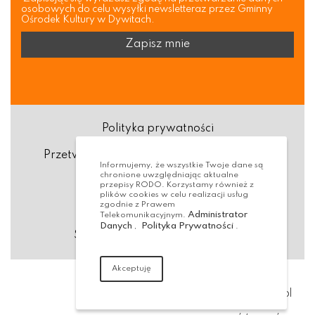
osobowych do celu wysyłki newsletteraz przez Gminny
Ośrodek Kultury w Dywitach.
Polityka prywatności
Przetwarzanie danych osobowych (RODO)
Informujemy, że wszystkie Twoje dane są
chronione uwzględniając aktualne
Deklaracja dostępności
przepisy RODO. Korzystamy również z
plików cookies w celu realizacji usług
zgodnie z Prawem
Dostępność Architektoniczna
Administrator
Telekomunikacyjnym.
Danych
Polityka Prywatności
,
.
Standardy ochrony małoletnich
Akceptuję
Realizacja:
virtualmedia.pl