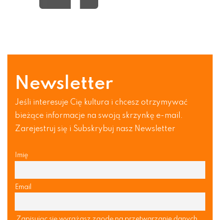
Newsletter
Jeśli interesuje Cię kultura i chcesz otrzymywać
bieżące informacje na swoją skrzynkę e-mail.
Zarejestruj się i Subskrybuj nasz Newsletter
Imię
Email
Zapisując się wyrażasz zgodę na przetwarzanie danych