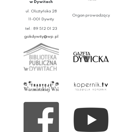
w Dywitach
ul. Olsztyńska 28
Organ prowadzący
11-001 Dywity
tel.: 89 512 01 23
gokdywity@wp.pl