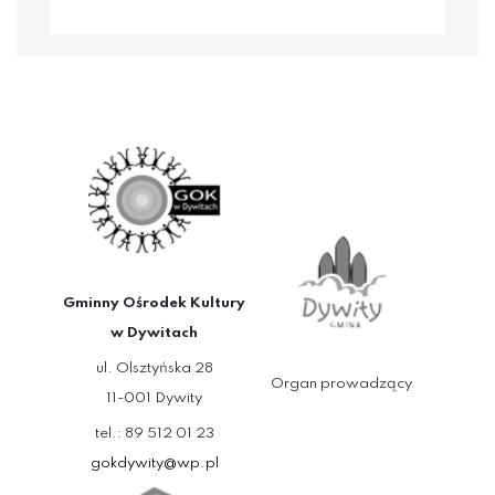
Gminny Ośrodek Kultury
w Dywitach
ul. Olsztyńska 28
Organ prowadzący
11-001 Dywity
tel.: 89 512 01 23
gokdywity@wp.pl