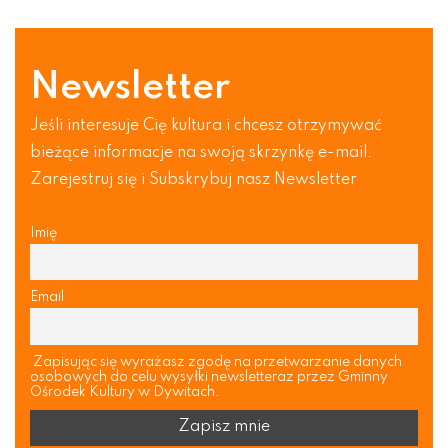
Newsletter
Jeśli interesuje Cię kultura i chcesz otrzymywać
bieżące informacje na swoją skrzynkę e-mail.
Zarejestruj się i Subskrybuj nasz Newsletter
Imię
Email
Zapisując się wyrażasz zgodę na przetwarzanie danych
osobowych do celu wysyłki newsletteraz przez Gminny
Ośrodek Kultury w Dywitach.