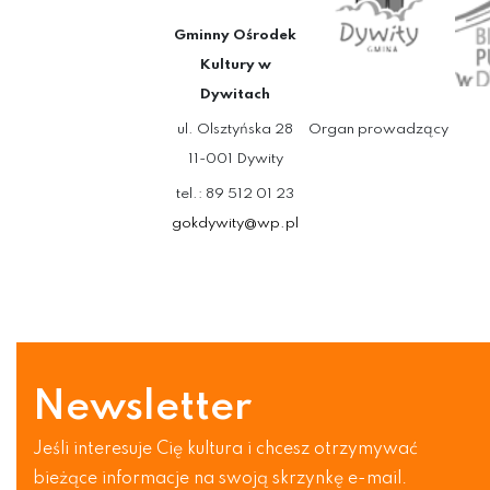
Gminny Ośrodek
Kultury w
Dywitach
ul. Olsztyńska 28
Organ prowadzący
11-001 Dywity
tel.: 89 512 01 23
gokdywity@wp.pl
Newsletter
Jeśli interesuje Cię kultura i chcesz otrzymywać
bieżące informacje na swoją skrzynkę e-mail.