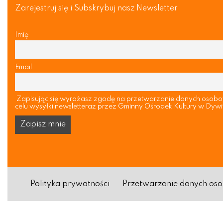
Zarejestruj się i Subskrybuj nasz Newsletter
Imię
Email
Zapisując się wyrażasz zgodę na przetwarzanie danych osob
celu wysyłki newsletteraz przez Gminny Ośrodek Kultury w Dywi
Polityka prywatności
Przetwarzanie danych o