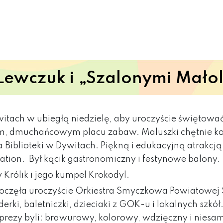
Lewczuk i „Szalonymi Mało
witach w ubiegłą niedzielę, aby uroczyście świętować
zymim, dmuchańcowym placu zabaw.
Maluszki chętnie k
 Biblioteki w Dywitach. Piękną i edukacyjną atrakcj
tation. Był kącik gastronomiczny i festynowe balony.
 Królik i jego kumpel Krokodyl.
poczęła uroczyście Orkiestra Smyczkowa Powiatowej
ki, baletniczki, dzieciaki z GOK-u i lokalnych szkół
ezy byli: brawurowy, kolorowy, wdzięczny i niesam