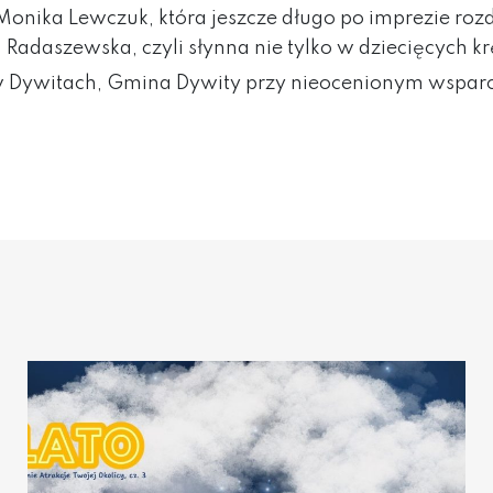
: Monika Lewczuk, która jeszcze długo po imprezie r
Radaszewska, czyli słynna nie tylko w dziecięcych k
w Dywitach, Gmina Dywity przy nieocenionym wsparc