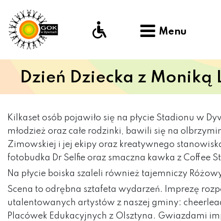
Menu
Dzień Dziecka z Moniką 
Kilkaset osób pojawiło się na płycie Stadionu w Dy
młodzież oraz całe rodzinki, bawili się na olbr
Zimowskiej i jej ekipy oraz kreatywnego stanowiska
fotobudka Dr Selfie oraz smaczna kawka z Coffee S
Na płycie boiska szaleli również tajemniczy Różowy
Scena to odrębna sztafeta wydarzeń. Imprezę roz
utalentowanych artystów z naszej gminy: cheerleader
Placówek Edukacyjnych z Olsztyna. Gwiazdami impr