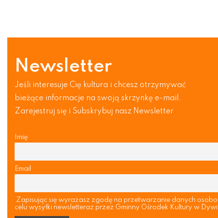
Newsletter
Jeśli interesuje Cię kultura i chcesz otrzymywać
bieżące informacje na swoją skrzynkę e-mail.
Zarejestruj się i Subskrybuj nasz Newsletter
Imię
Email
Zapisując się wyrażasz zgodę na przetwarzanie danych osob
celu wysyłki newsletteraz przez Gminny Ośrodek Kultury w Dywi