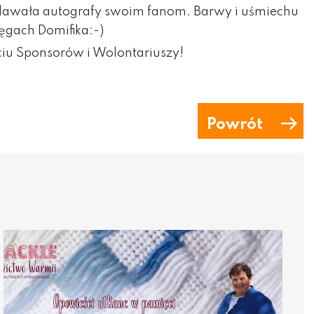
ozdawała autografy swoim fanom. Barwy i uśmiechu
ręgach Domifika:-)
iu Sponsorów i Wolontariuszy!
Powrót