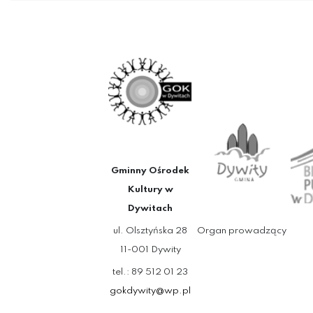
Gminny Ośrodek
Kultury w
Dywitach
ul. Olsztyńska 28
Organ prowadzący
11-001 Dywity
tel.: 89 512 01 23
gokdywity@wp.pl