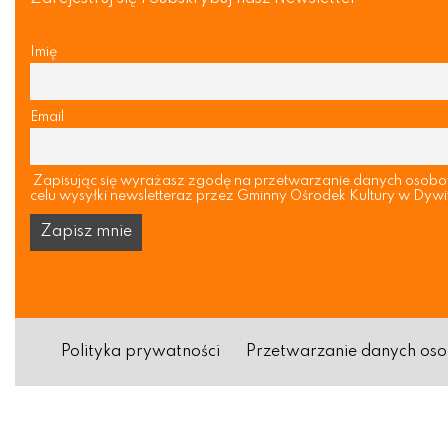
Imię
Email
Zapisując się wyrażasz zgodę na przetwarzanie danych osob
celu wysyłki newsletteraz przez Gminny Ośrodek Kultury w Dywi
Polityka prywatności
Przetwarzanie danych o