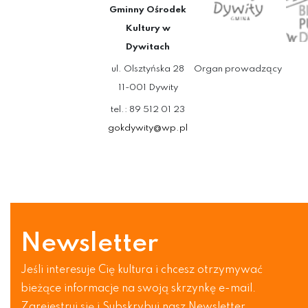
Gminny Ośrodek
Kultury w
Dywitach
ul. Olsztyńska 28
Organ prowadzący
11-001 Dywity
tel.: 89 512 01 23
gokdywity@wp.pl
Newsletter
Jeśli interesuje Cię kultura i chcesz otrzymywać
bieżące informacje na swoją skrzynkę e-mail.
Zarejestruj się i Subskrybuj nasz Newsletter