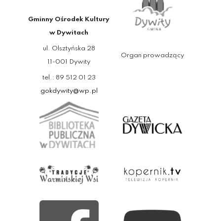
Gminny Ośrodek Kultury
w Dywitach
ul. Olsztyńska 28
Organ prowadzący
11-001 Dywity
tel.: 89 512 01 23
gokdywity@wp.pl