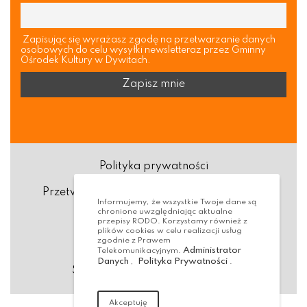
Zapisując się wyrażasz zgodę na przetwarzanie danych
osobowych do celu wysyłki newsletteraz przez Gminny
Ośrodek Kultury w Dywitach.
Polityka prywatności
Przetwarzanie danych osobowych (RODO)
Informujemy, że wszystkie Twoje dane są
chronione uwzględniając aktualne
Deklaracja dostępności
przepisy RODO. Korzystamy również z
plików cookies w celu realizacji usług
zgodnie z Prawem
Dostępność Architektoniczna
Administrator
Telekomunikacyjnym.
Danych
Polityka Prywatności
,
.
Standardy ochrony małoletnich
Akceptuję