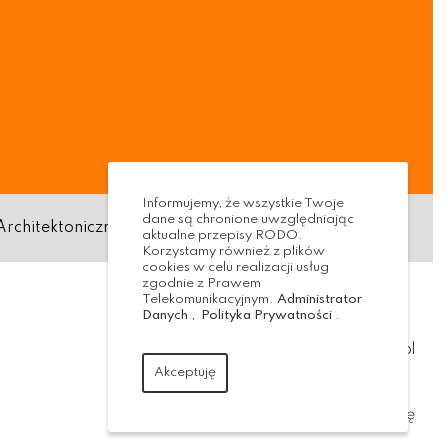
Informujemy, że wszystkie Twoje
dane są chronione uwzględniając
Architektoniczna
Standardy ochrony małoletnich
aktualne przepisy RODO.
Korzystamy również z plików
cookies w celu realizacji usług
zgodnie z Prawem
Telekomunikacyjnym.
Administrator
Danych
,
Polityka Prywatności
.
Realizacja:
virtualmedia.pl
Akceptuję
wróć na górę