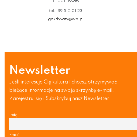
11-001 Dywity
tel.: 89 512 01 23
gokdywity@wp.pl
Newsletter
Jeśli interesuje Cię kultura i chcesz otrzymywać
bieżące informacje na swoją skrzynkę e-mail.
Zarejestruj się i Subskrybuj nasz Newsletter
Imię
Email