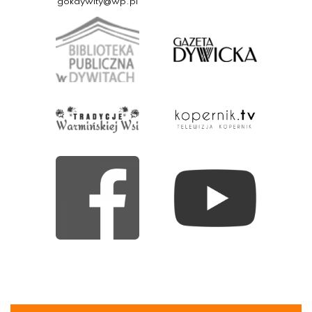
gokdywity@wp.pl