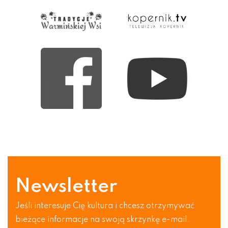
Newsletter
Jeśli interesuje Cię kultura i chcesz otrzymywać
bieżące informacje na swoją skrzynkę e-mail.