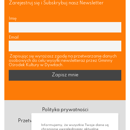
Zarejestruj się i Subskrybuj nasz Newsletter
Imię
Email
Zapisując się wyrażasz zgodę na przetwarzanie danych
osobowych do celu wysyłki newsletteraz przez Gminny
Ośrodek Kultury w Dywitach.
Polityka prywatności
Przetwarzanie danych osobowych (RODO)
Informujemy, że wszystkie Twoje dane są
chronione uwzględniając aktualne