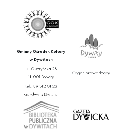
Gminny Ośrodek Kultury
w Dywitach
ul. Olsztyńska 28
Organ prowadzący
11-001 Dywity
tel.: 89 512 01 23
gokdywity@wp.pl