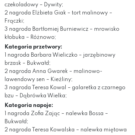
czekoladowy – Dywity;
2 nagroda Elżbieta Giak – tort malinowy –
Frączki;
3 nagroda Bartłomiej Burniewicz – mrowisko
kłobuka – Różnowo;
Kategoria przetwory:
1 nagroda Barbara Wieliczko – jarzębinowy
brzask – Bukwałd;
2 nagroda Anna Gwarek – malinowo-
lawendowy sen – Kieźliny;
3 nagroda Teresa Kowal – galaretka z czarnego
bzu – Dąbrówka Wielka;
Kategoria napoje:
1 nagroda Zofia Zając – nalewka Bossa –
Bukwałd;
2 nagroda Teresa Kowalska – nalewka miętowa