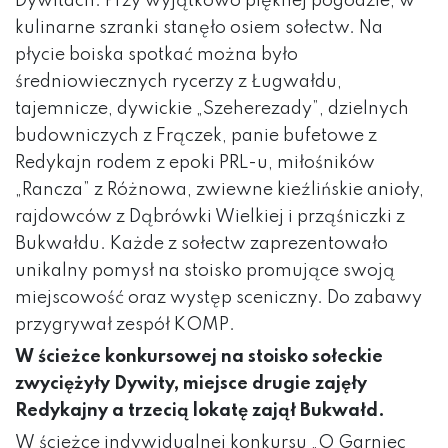
Dywitach. Przy wyjątkowo pięknej pogodzie,
w
kulinarne szranki stanęło osiem sołectw. Na
płycie boiska spotkać można było
średniowiecznych rycerzy z Ługwałdu,
tajemnicze, dywickie „Szeherezady”, dzielnych
budowniczych z Frączek, panie bufetowe z
Redykajn rodem z epoki PRL-u, miłośników
„Rancza” z Różnowa, zwiewne kieźlińskie anioły,
rajdowców z Dąbrówki Wielkiej i prząśniczki z
Bukwałdu. Każde z sołectw zaprezentowało
unikalny pomysł na stoisko promujące swoją
miejscowość oraz występ sceniczny. Do zabawy
przygrywał zespół KOMP.
W ścieżce konkursowej na stoisko sołeckie
zwyciężyły Dywity, miejsce drugie zajęły
Redykajny a trzecią lokatę
zajął Bukwałd.
W ścieżce indywidualnej konkursu „O Garniec