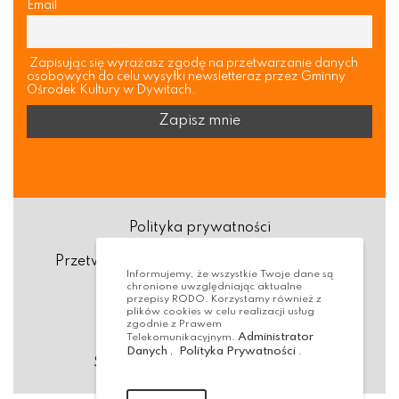
Email
Zapisując się wyrażasz zgodę na przetwarzanie danych
osobowych do celu wysyłki newsletteraz przez Gminny
Ośrodek Kultury w Dywitach.
Polityka prywatności
Przetwarzanie danych osobowych (RODO)
Informujemy, że wszystkie Twoje dane są
chronione uwzględniając aktualne
Deklaracja dostępności
przepisy RODO. Korzystamy również z
plików cookies w celu realizacji usług
zgodnie z Prawem
Dostępność Architektoniczna
Administrator
Telekomunikacyjnym.
Danych
Polityka Prywatności
,
.
Standardy ochrony małoletnich