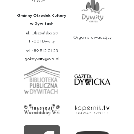
Gminny Ośrodek Kultury
w Dywitach
ul. Olsztyńska 28
Organ prowadzący
11-001 Dywity
tel.: 89 512 01 23
gokdywity@wp.pl