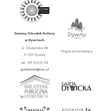
Gminny Ośrodek Kultury
w Dywitach
ul. Olsztyńska 28
Organ prowadzący
11-001 Dywity
tel.: 89 512 01 23
gokdywity@wp.pl