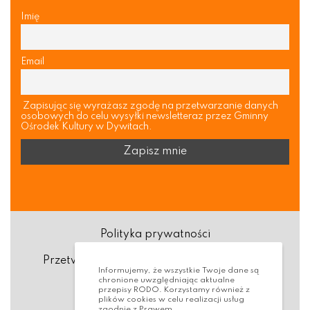
Imię
Email
Zapisując się wyrażasz zgodę na przetwarzanie danych
osobowych do celu wysyłki newsletteraz przez Gminny
Ośrodek Kultury w Dywitach.
Polityka prywatności
Przetwarzanie danych osobowych (RODO)
Informujemy, że wszystkie Twoje dane są
chronione uwzględniając aktualne
Deklaracja dostępności
przepisy RODO. Korzystamy również z
plików cookies w celu realizacji usług
zgodnie z Prawem