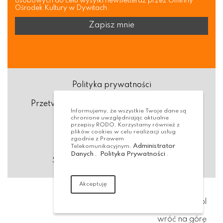
osobowych do celu wysyłki newsletteraz przez Gminny
Ośrodek Kultury w Dywitach.
Polityka prywatności
Przetwarzanie danych osobowych (RODO)
Informujemy, że wszystkie Twoje dane są
chronione uwzględniając aktualne
Deklaracja dostępności
przepisy RODO. Korzystamy również z
plików cookies w celu realizacji usług
zgodnie z Prawem
Dostępność Architektoniczna
Administrator
Telekomunikacyjnym.
Danych
Polityka Prywatności
,
.
Standardy ochrony małoletnich
Akceptuję
Realizacja:
virtualmedia.pl
wróć na górę