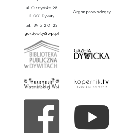
ul. Olsztyńska 28
Organ prowadzący
11-001 Dywity
tel.: 89 512 01 23
gokdywity@wp.pl