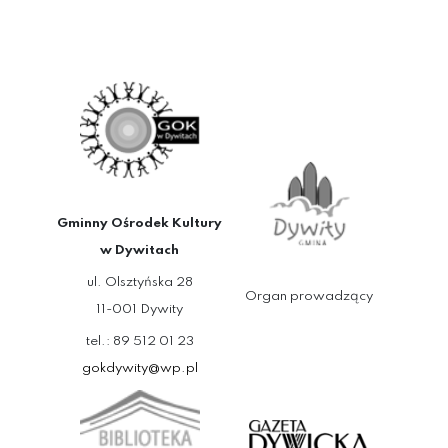
Gminny Ośrodek Kultury
w Dywitach
ul. Olsztyńska 28
Organ prowadzący
11-001 Dywity
tel.: 89 512 01 23
gokdywity@wp.pl