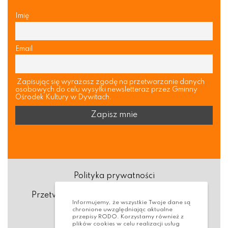
Imię
Email
Zapisując się wyrażasz zgodę na przetwarzanie danych
osobowych do celu wysyłki newsletteraz przez Gminny
Ośrodek Kultury w Dywitach.
Polityka prywatności
Przetwarzanie danych osobowych (RODO)
Informujemy, że wszystkie Twoje dane są
chronione uwzględniając aktualne
Deklaracja dostępności
przepisy RODO. Korzystamy również z
plików cookies w celu realizacji usług