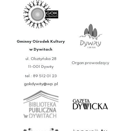
Gminny Ośrodek Kultury
w Dywitach
ul. Olsztyńska 28
Organ prowadzący
11-001 Dywity
tel.: 89 512 01 23
gokdywity@wp.pl