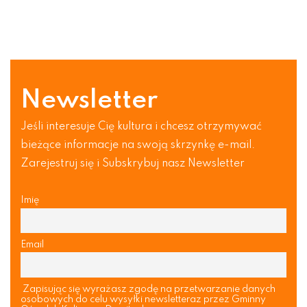
Newsletter
Jeśli interesuje Cię kultura i chcesz otrzymywać
bieżące informacje na swoją skrzynkę e-mail.
Zarejestruj się i Subskrybuj nasz Newsletter
Imię
Email
Zapisując się wyrażasz zgodę na przetwarzanie danych
osobowych do celu wysyłki newsletteraz przez Gminny