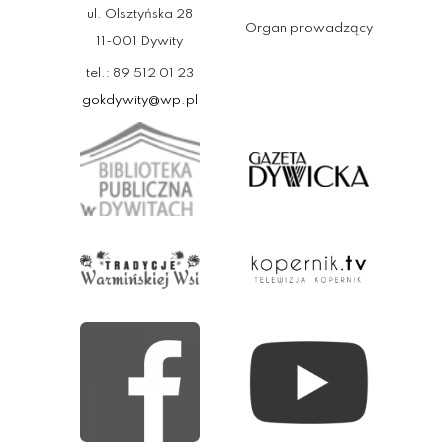
ul. Olsztyńska 28
Organ prowadzący
11-001 Dywity
tel.: 89 512 01 23
gokdywity@wp.pl