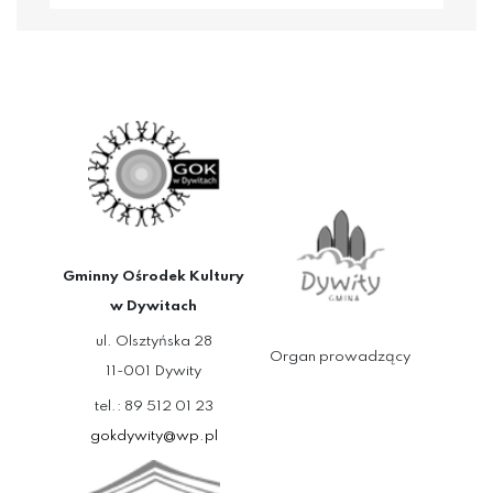
Gminny Ośrodek Kultury
w Dywitach
ul. Olsztyńska 28
Organ prowadzący
11-001 Dywity
tel.: 89 512 01 23
gokdywity@wp.pl