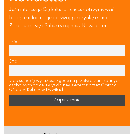
Jeśli interesuje Cię kultura i chcesz otrzymywać
bieżące informacje na swoją skrzynkę e-mail.
Zarejestruj się i Subskrybuj nasz Newsletter
Imię
Email
Zapisując się wyrażasz zgodę na przetwarzanie danych
osobowych do celu wysyłki newsletteraz przez Gminny
Ośrodek Kultury w Dywitach.