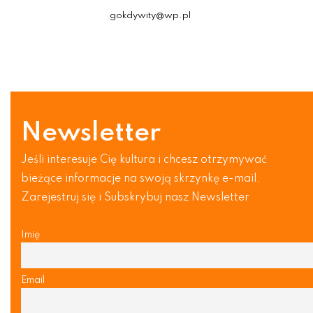
gokdywity@wp.pl
Newsletter
Jeśli interesuje Cię kultura i chcesz otrzymywać
bieżące informacje na swoją skrzynkę e-mail.
Zarejestruj się i Subskrybuj nasz Newsletter
Imię
Email