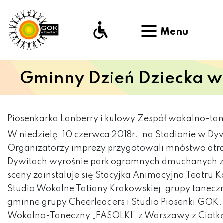
Menu
Gminny Dzień Dziecka w
Piosenkarka Lanberry i kulowy Zespół wokalno-tan
W niedzielę, 10 czerwca 2018r., na Stadionie w D
Organizatorzy imprezy przygotowali mnóstwo atrak
Dywitach wyrośnie park ogromnych dmuchanych zab
sceny zainstaluje się Stacyjka Animacyjna Teatru 
Studio Wokalne Tatiany Krakowskiej, grupy tanecz
gminne grupy Cheerleaders i Studio Piosenki GOK.
Wokalno-Taneczny „FASOLKI” z Warszawy z Ciotką