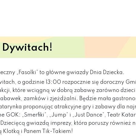
 Dywitach!
eczny „Fasolki” to główne gwiazdy Dnia Dziecka.
ywitach, o godzinie 13:00 rozpocznie się doroczny G
cji, które wciągną w dobrą zabawę zarówno dzieci 
awek, zamków i zjeżdżalni. Będzie mała gastronomi
Katarynka proponując atrakcyjne gry i zabawy dla na
ne GOK: „Smerfiki”, „Jump” i „Just Dance”, Teatr K
 Dziecięcą gwiazdą imprezy, która poruszy również 
 Klotką i Panem Tik-Takiem!