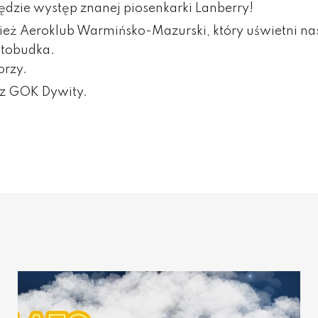
zie występ znanej piosenkarki Lanberry!
wnież Aeroklub Warmińsko-Mazurski, który uświetni 
otobudka.
orzy.
az GOK Dywity.