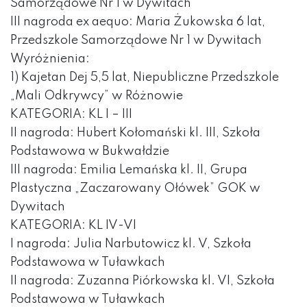
Samorządowe Nr 1 w Dywitach
III nagroda ex aequo: Maria Żukowska 6 lat,
Przedszkole Samorządowe Nr 1 w Dywitach
Wyróżnienia:
1) Kajetan Dej 5,5 lat, Niepubliczne Przedszkole
„Mali Odkrywcy” w Różnowie
KATEGORIA: KL I – III
II nagroda: Hubert Kołomański kl. III, Szkoła
Podstawowa w Bukwałdzie
III nagroda: Emilia Lemańska kl. II, Grupa
Plastyczna „Zaczarowany Ołówek” GOK w
Dywitach
KATEGORIA: KL IV-VI
I nagroda: Julia Narbutowicz kl. V, Szkoła
Podstawowa w Tuławkach
II nagroda: Zuzanna Piórkowska kl. VI, Szkoła
Podstawowa w Tuławkach