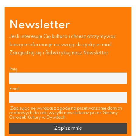
Newsletter
Jeśli interesuje Cię kultura i chcesz otrzymywać
bieżące informacje na swoją skrzynkę e-mail.
Zarejestruj się i Subskrybuj nasz Newsletter
Imię
Email
Zapisując się wyrażasz zgodę na przetwarzanie danych
osobowych do celu wysyłki newsletteraz przez Gminny
Ośrodek Kultury w Dywitach.