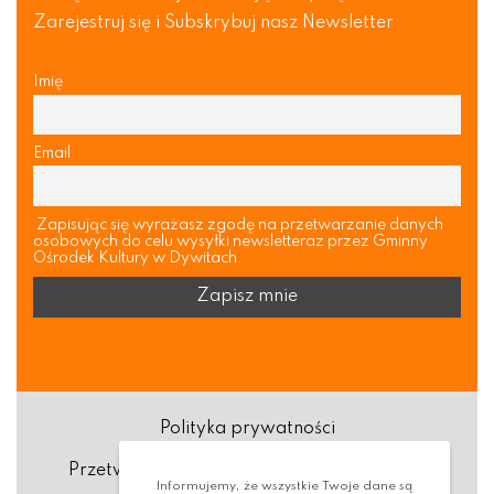
Zarejestruj się i Subskrybuj nasz Newsletter
Imię
Email
Zapisując się wyrażasz zgodę na przetwarzanie danych
osobowych do celu wysyłki newsletteraz przez Gminny
Ośrodek Kultury w Dywitach.
Polityka prywatności
Przetwarzanie danych osobowych (RODO)
Informujemy, że wszystkie Twoje dane są