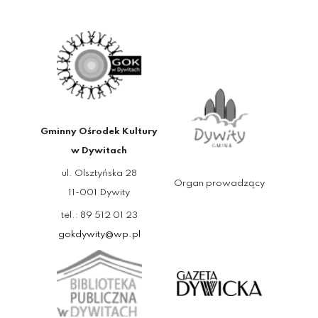
Gminny Ośrodek Kultury
w Dywitach
ul. Olsztyńska 28
Organ prowadzący
11-001 Dywity
tel.: 89 512 01 23
gokdywity@wp.pl