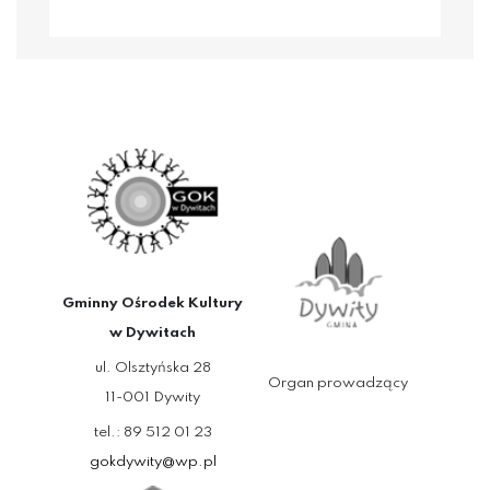
Gminny Ośrodek Kultury
w Dywitach
ul. Olsztyńska 28
Organ prowadzący
11-001 Dywity
tel.: 89 512 01 23
gokdywity@wp.pl