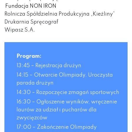
Fundacja NON IRON
Rolnicza Spółdzielnia Produkcyjna „Kieźliny”
Drukarnia Spręcograf
Wipasz S.A.
Program:
13:45 – Rejestracja drużyn
14:15 – Otwarcie Olimpiady. Uroczysta
parada drużyn
14:30 – Rozpoczęcie zmagań sportowych
16:30 – Ogłoszenie wyników, wręczenie
laurów za udział i pucharów dla
zwycięzców
17:00 – Zakończenie Olimpiady