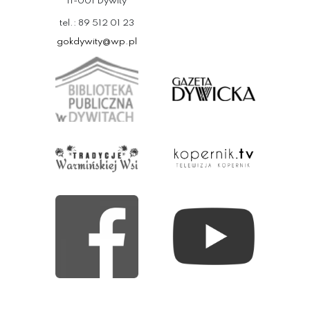
11-001 Dywity
tel.: 89 512 01 23
gokdywity@wp.pl