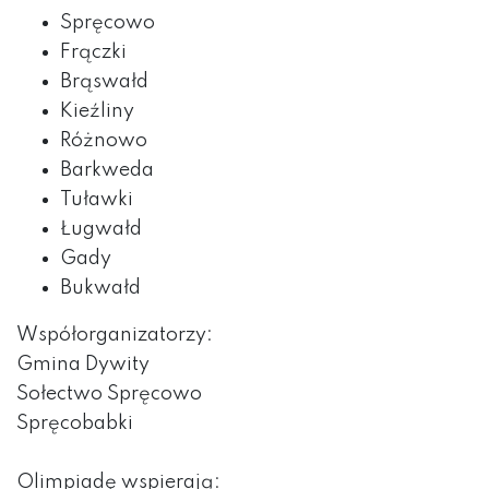
Spręcowo
Frączki
Brąswałd
Kieźliny
Różnowo
Barkweda
Tuławki
Ługwałd
Gady
Bukwałd
Współorganizatorzy:
Gmina Dywity
Sołectwo Spręcowo
Spręcobabki
Olimpiadę wspierają: