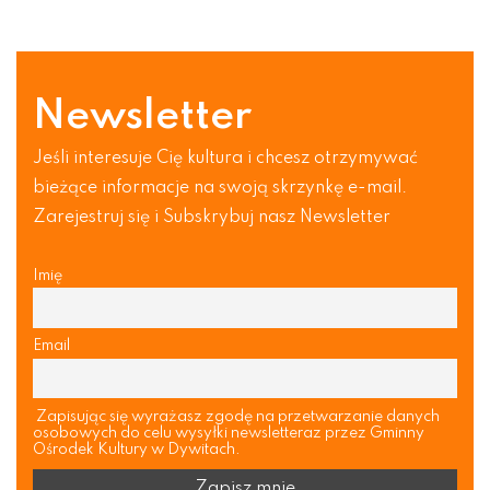
Newsletter
Jeśli interesuje Cię kultura i chcesz otrzymywać
bieżące informacje na swoją skrzynkę e-mail.
Zarejestruj się i Subskrybuj nasz Newsletter
Imię
Email
Zapisując się wyrażasz zgodę na przetwarzanie danych
osobowych do celu wysyłki newsletteraz przez Gminny
Ośrodek Kultury w Dywitach.