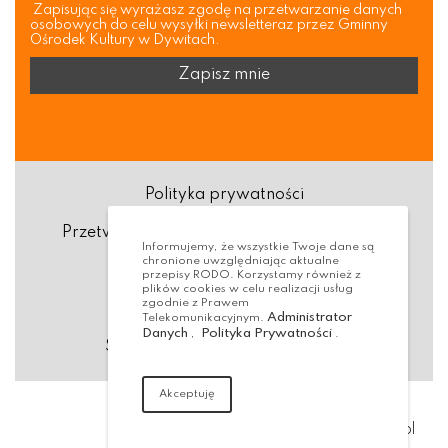
Zapisując się wyrażasz zgodę na przetwarzanie danych
osobowych do celu wysyłki newsletteraz przez Gminny
Ośrodek Kultury w Dywitach.
Polityka prywatności
Przetwarzanie danych osobowych (RODO)
Informujemy, że wszystkie Twoje dane są
chronione uwzględniając aktualne
Deklaracja dostępności
przepisy RODO. Korzystamy również z
plików cookies w celu realizacji usług
zgodnie z Prawem
Dostępność Architektoniczna
Administrator
Telekomunikacyjnym.
Danych
Polityka Prywatności
,
.
Standardy ochrony małoletnich
Akceptuję
Realizacja:
virtualmedia.pl