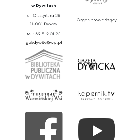
w Dywitach
ul. Olsztyńska 28
Organ prowadzący
11-001 Dywity
tel.: 89 512 01 23
gokdywity@wp.pl