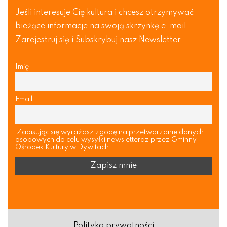
Jeśli interesuje Cię kultura i chcesz otrzymywać
bieżące informacje na swoją skrzynkę e-mail.
Zarejestruj się i Subskrybuj nasz Newsletter
Imię
Email
Zapisując się wyrażasz zgodę na przetwarzanie danych
osobowych do celu wysyłki newsletteraz przez Gminny
Ośrodek Kultury w Dywitach.
Polityka prywatności