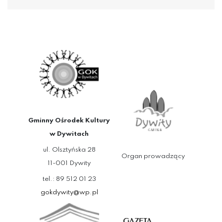
Gminny Ośrodek Kultury
w Dywitach
ul. Olsztyńska 28
Organ prowadzący
11-001 Dywity
tel.: 89 512 01 23
gokdywity@wp.pl