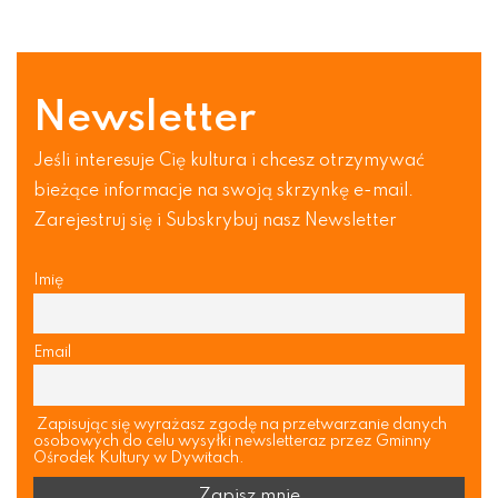
Newsletter
Jeśli interesuje Cię kultura i chcesz otrzymywać
bieżące informacje na swoją skrzynkę e-mail.
Zarejestruj się i Subskrybuj nasz Newsletter
Imię
Email
Zapisując się wyrażasz zgodę na przetwarzanie danych
osobowych do celu wysyłki newsletteraz przez Gminny
Ośrodek Kultury w Dywitach.