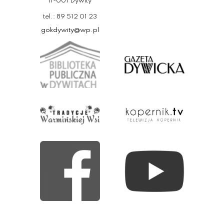
11-001 Dywity
tel.: 89 512 01 23
gokdywity@wp.pl