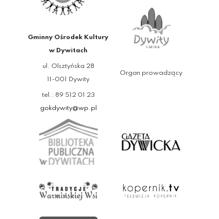
Gminny Ośrodek Kultury
w Dywitach
ul. Olsztyńska 28
Organ prowadzący
11-001 Dywity
tel.: 89 512 01 23
gokdywity@wp.pl