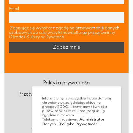
Email
Zapisując się wyrażasz zgodę na przetwarzanie danych
osobowych do celu wysyłki newsletteraz przez Gminny
Ośrodek Kultury w Dywitach.
Polityka prywatności
Przetwarzanie danych osobowych (RODO)
Informujemy, że wszystkie Twoje dane są
chronione uwzględniając aktualne
Deklaracja dostępności
przepisy RODO. Korzystamy również z
plików cookies w celu realizacji usług
zgodnie z Prawem
Dostępność Architektoniczna
Administrator
Telekomunikacyjnym.
Danych
Polityka Prywatności
,
.
Standardy ochrony małoletnich