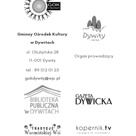
Gminny Ośrodek Kultury
w Dywitach
ul. Olsztyńska 28
Organ prowadzący
11-001 Dywity
tel.: 89 512 01 23
gokdywity@wp.pl