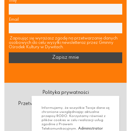
Imię
Email
Zapisując się wyrażasz zgodę na przetwarzanie danych
osobowych do celu wysyłki newsletteraz przez Gminny
Ośrodek Kultury w Dywitach.
Polityka prywatności
Przetwarzanie danych osobowych (RODO)
Informujemy, że wszystkie Twoje dane są
chronione uwzględniając aktualne
Deklaracja dostępności
przepisy RODO. Korzystamy również z
plików cookies w celu realizacji usług
zgodnie z Prawem
Dostępność Architektoniczna
Administrator
Telekomunikacyjnym.