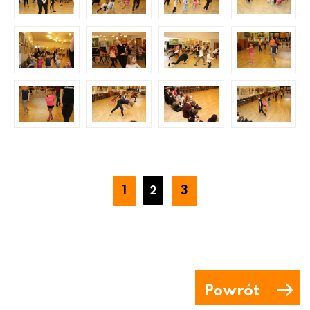
1
3
2
Powrót