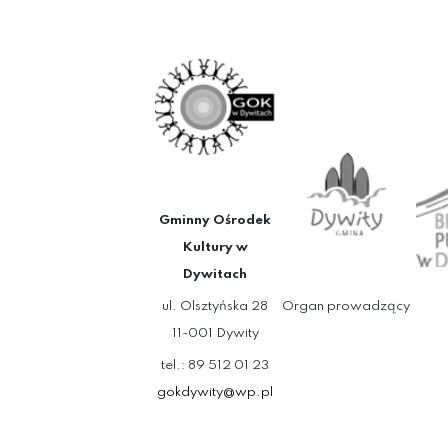
Gminny Ośrodek
Kultury w
Dywitach
ul. Olsztyńska 28
Organ prowadzący
11-001 Dywity
tel.: 89 512 01 23
gokdywity@wp.pl