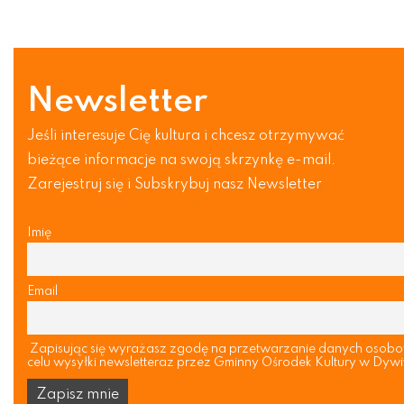
Newsletter
Jeśli interesuje Cię kultura i chcesz otrzymywać
bieżące informacje na swoją skrzynkę e-mail.
Zarejestruj się i Subskrybuj nasz Newsletter
Imię
Email
Zapisując się wyrażasz zgodę na przetwarzanie danych osob
celu wysyłki newsletteraz przez Gminny Ośrodek Kultury w Dywi