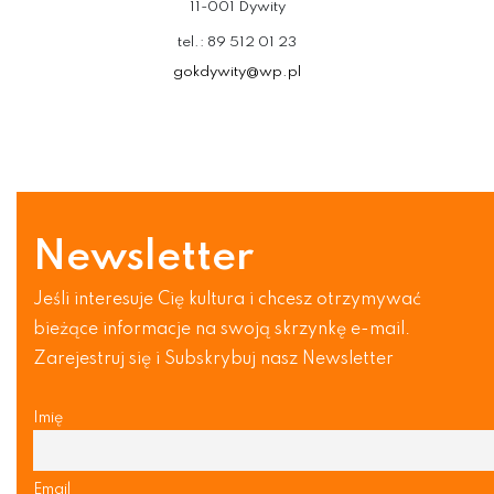
11-001 Dywity
tel.: 89 512 01 23
gokdywity@wp.pl
Newsletter
Jeśli interesuje Cię kultura i chcesz otrzymywać
bieżące informacje na swoją skrzynkę e-mail.
Zarejestruj się i Subskrybuj nasz Newsletter
Imię
Email