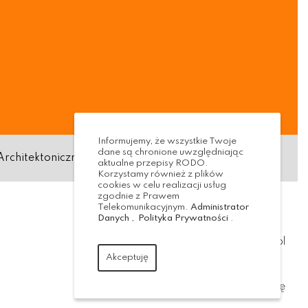
Informujemy, że wszystkie Twoje
dane są chronione uwzględniając
Architektoniczna
Standardy ochrony małoletnich
aktualne przepisy RODO.
Korzystamy również z plików
cookies w celu realizacji usług
zgodnie z Prawem
Telekomunikacyjnym.
Administrator
Danych
,
Polityka Prywatności
.
Realizacja:
virtualmedia.pl
Akceptuję
wróć na górę