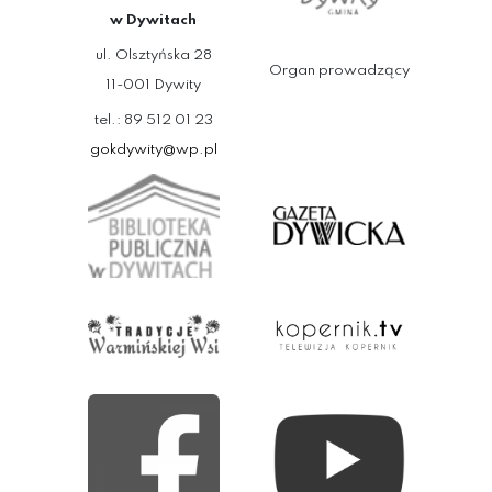
w Dywitach
ul. Olsztyńska 28
Organ prowadzący
11-001 Dywity
tel.: 89 512 01 23
gokdywity@wp.pl