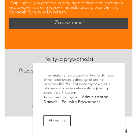
Zapisując się wyrażasz zgodę na przetwarzanie danych
osobowych do celu wysyłki newsletteraz przez Gminny
Ośrodek Kultury w Dywitach.
Polityka prywatności
Przetwarzanie danych osobowych (RODO)
Informujemy, że wszystkie Twoje dane są
chronione uwzględniając aktualne
Deklaracja dostępności
przepisy RODO. Korzystamy również z
plików cookies w celu realizacji usług
zgodnie z Prawem
Dostępność Architektoniczna
Administrator
Telekomunikacyjnym.
Danych
Polityka Prywatności
,
.
Standardy ochrony małoletnich
Akceptuję
Realizacja:
virtualmedia.pl